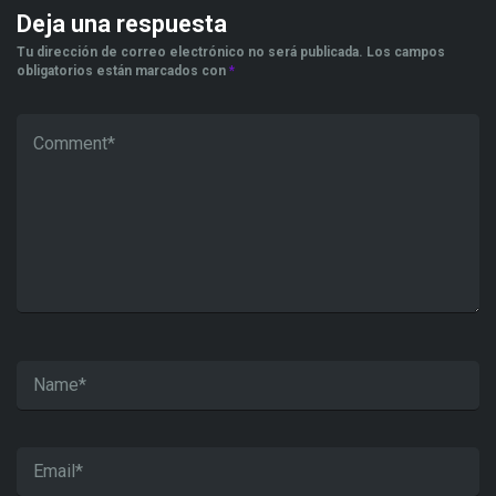
Deja una respuesta
Tu dirección de correo electrónico no será publicada.
Los campos
obligatorios están marcados con
*