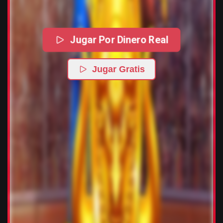
Jugar Por Dinero Real
Jugar Gratis