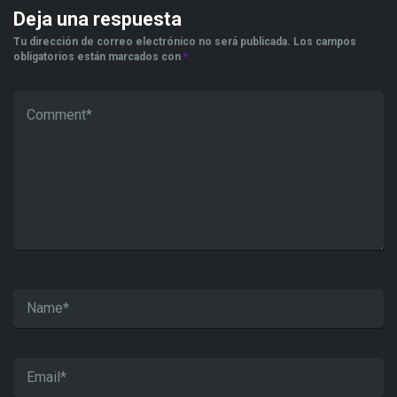
Deja una respuesta
Tu dirección de correo electrónico no será publicada.
Los campos
obligatorios están marcados con
*