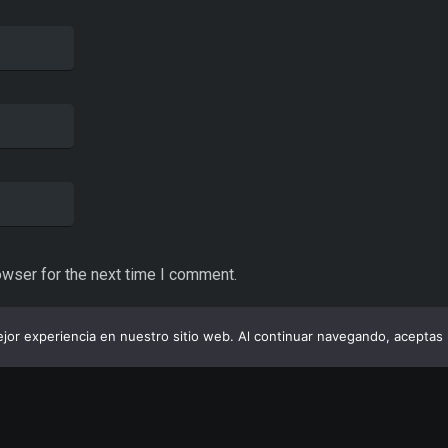
owser for the next time I comment.
or experiencia en nuestro sitio web. Al continuar navegando, aceptas
how your comment data is processed.