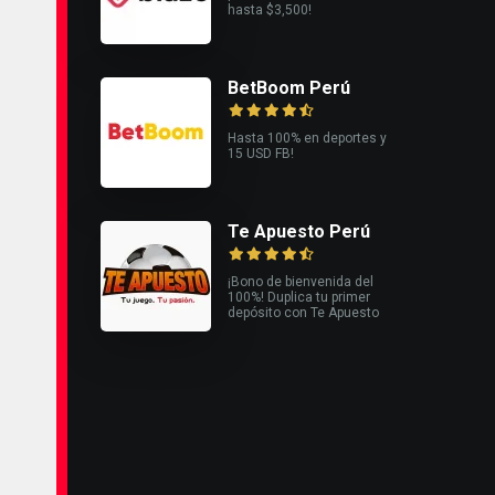
hasta $3,500!
BetBoom Perú
Hasta 100% en deportes y
15 USD FB!
Te Apuesto Perú
¡Bono de bienvenida del
100%! Duplica tu primer
depósito con Te Apuesto