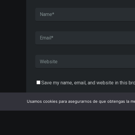
Save my name, email, and website in this br
Usamos cookies para asegurarnos de que obtengas la mej
This site uses Akismet to reduce spam.
Learn 