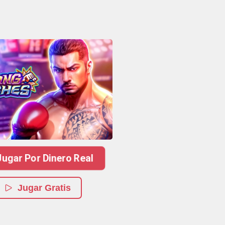
Jugar Por Dinero Real
Jugar Gratis