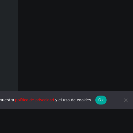
 nuestra
política de privacidad
y el uso de cookies.
Ok