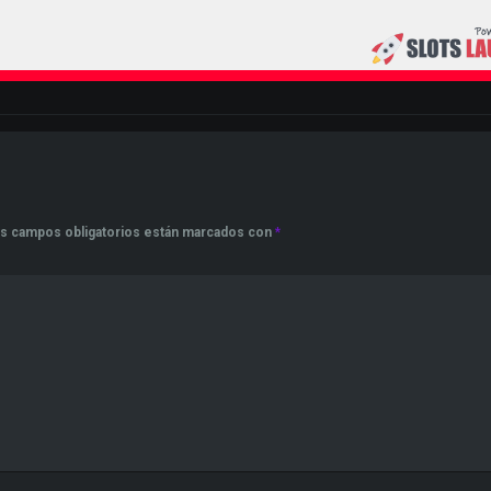
s campos obligatorios están marcados con
*