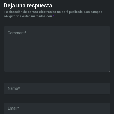
Deja una respuesta
Tu dirección de correo electrónico no será publicada.
Los campos
obligatorios están marcados con
*