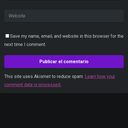
Save my name, email, and website in this browser for the
next time I comment.
This site uses Akismet to reduce spam.
Learn how your
comment data is processed.