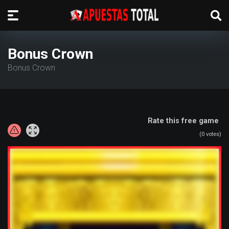
Bonus Crown
Bonus Crown
Rate this free game
(
0
votes)