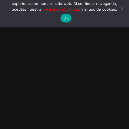
¡GIRE TODOS LOS DÍAS, GANE
¡Premio de bienvenida hasta
experiencia en nuestro sitio web. Al continuar navegando,
SIEMPRE! ¡CONSIGUE TUS
$3,500!
aceptas nuestra
política de privacidad
y el uso de cookies.
PREMIOS GRATIS!
Ok
BetBoom Perú
Te Apuesto Perú
Hasta 100% en deportes y 15 USD
¡Bono de bienvenida del 100%!
FB!
Duplica tu primer depósito con Te
Apuesto