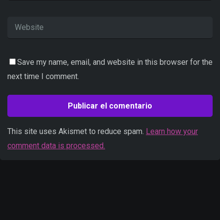
Save my name, email, and website in this browser for the
next time I comment.
This site uses Akismet to reduce spam.
Learn how your
comment data is processed.