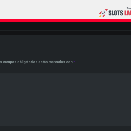
s campos obligatorios están marcados con
*