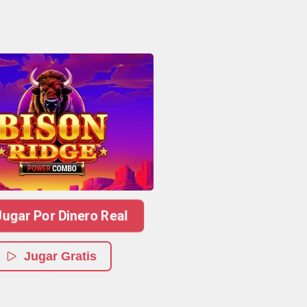
Jugar Por Dinero Real
Jugar Gratis