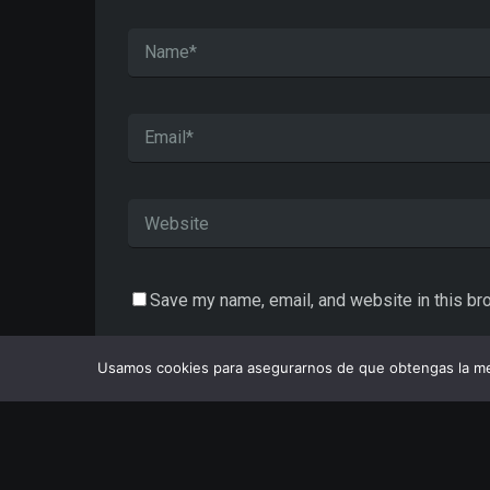
Save my name, email, and website in this br
Usamos cookies para asegurarnos de que obtengas la mej
This site uses Akismet to reduce spam.
Learn 