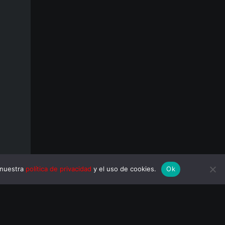
 nuestra
política de privacidad
y el uso de cookies.
Ok