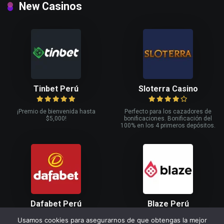
New Casinos
Tinbet Perú
Sloterra Casino
¡Premio de bienvenida hasta
Perfecto para los cazadores de
$5,000!
bonificaciones. Bonificación del
100% en los 4 primeros depósitos.
Dafabet Perú
Blaze Perú
Usamos cookies para asegurarnos de que obtengas la mejor