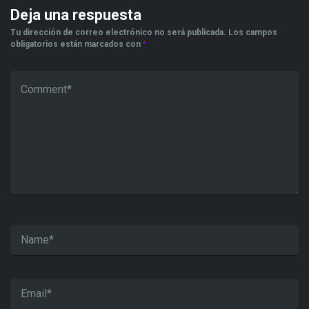
Deja una respuesta
Tu dirección de correo electrónico no será publicada.
Los campos
obligatorios están marcados con
*