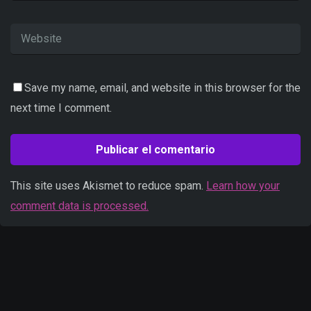
Save my name, email, and website in this browser for the
next time I comment.
This site uses Akismet to reduce spam.
Learn how your
comment data is processed.