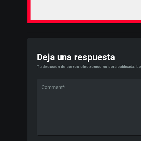
Deja una respuesta
Tu dirección de correo electrónico no será publicada.
Lo