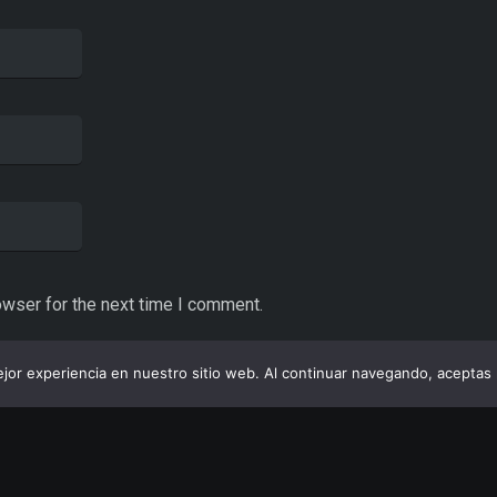
owser for the next time I comment.
or experiencia en nuestro sitio web. Al continuar navegando, aceptas
how your comment data is processed.