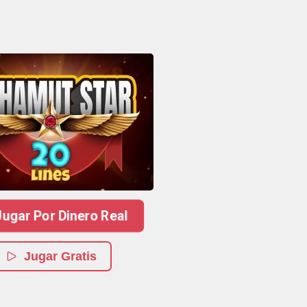
Jugar Por Dinero Real
Jugar Gratis