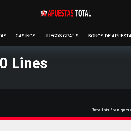
TAS
CASINOS
JUEGOS GRATIS
BONOS DE APUEST
0 Lines
Rate this free gam