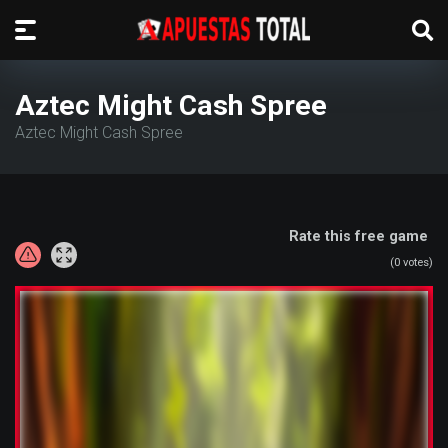
Aztec Might Cash Spree
Aztec Might Cash Spree
Rate this free game
(
0
votes)