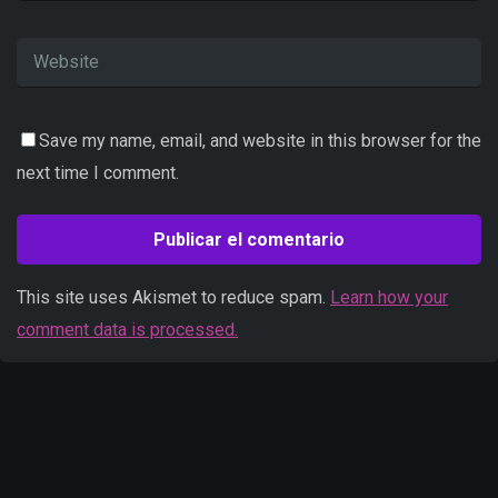
Save my name, email, and website in this browser for the
next time I comment.
This site uses Akismet to reduce spam.
Learn how your
comment data is processed.