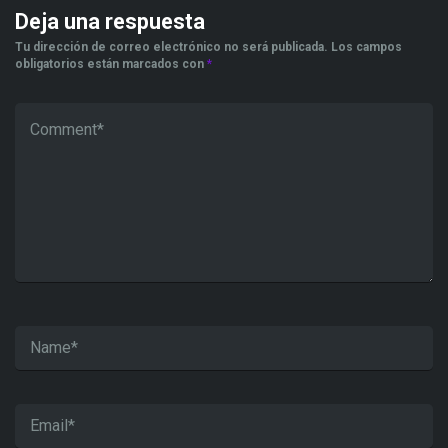
Deja una respuesta
Tu dirección de correo electrónico no será publicada.
Los campos
obligatorios están marcados con
*