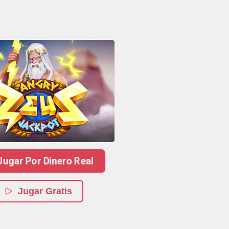
Jugar Por Dinero Real
Jugar Gratis