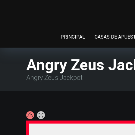
PRINCIPAL
CASAS DE APUES
Angry Zeus Jac
Angry Zeus Jackpot