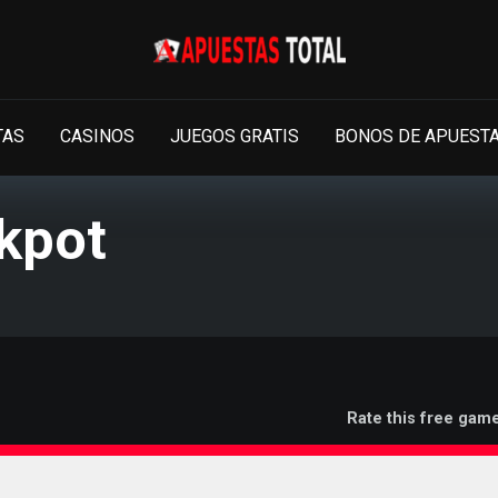
TAS
CASINOS
JUEGOS GRATIS
BONOS DE APUEST
kpot
Rate this free gam