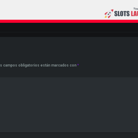
s campos obligatorios están marcados con
*