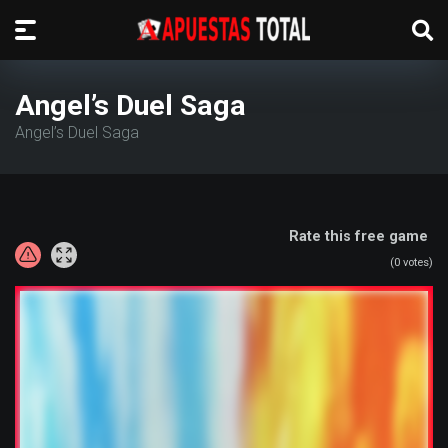
Angel’s Duel Saga
Angel’s Duel Saga
Rate this free game
(
0
votes)