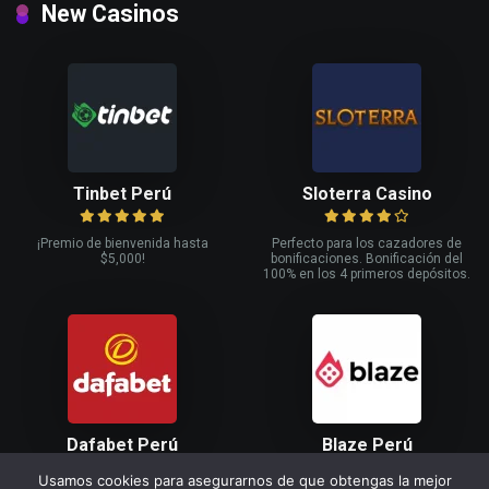
New Casinos
Tinbet Perú
Sloterra Casino
¡Premio de bienvenida hasta
Perfecto para los cazadores de
$5,000!
bonificaciones. Bonificación del
100% en los 4 primeros depósitos.
Dafabet Perú
Blaze Perú
Usamos cookies para asegurarnos de que obtengas la mejor