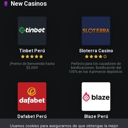
New Casinos
Tinbet Perú
Sloterra Casino
¡Premio de bienvenida hasta
Perfecto para los cazadores de
$5,000!
bonificaciones. Bonificación del
100% en los 4 primeros depósitos.
Dafabet Perú
Blaze Perú
Usamos cookies para asegurarnos de que obtengas la mejor