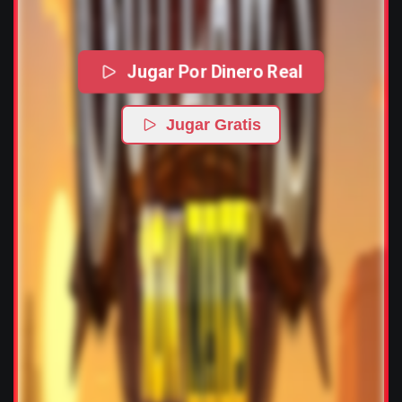
Jugar Por Dinero Real
Jugar Gratis