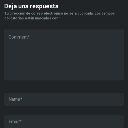
Deja una respuesta
Tu dirección de correo electrónico no será publicada.
Los campos
obligatorios están marcados con
*