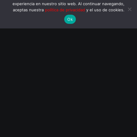
¡GIRE TODOS LOS DÍAS, GANE
¡Premio de bienvenida hasta
experiencia en nuestro sitio web. Al continuar navegando,
SIEMPRE! ¡CONSIGUE TUS
$3,500!
aceptas nuestra
política de privacidad
y el uso de cookies.
PREMIOS GRATIS!
Ok
BetBoom Perú
Te Apuesto Perú
Hasta 100% en deportes y 15 USD
¡Bono de bienvenida del 100%!
FB!
Duplica tu primer depósito con Te
Apuesto