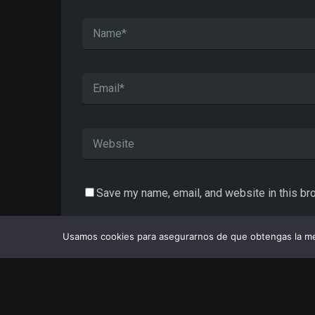
Save my name, email, and website in this br
Usamos cookies para asegurarnos de que obtengas la mej
This site uses Akismet to reduce spam.
Learn 