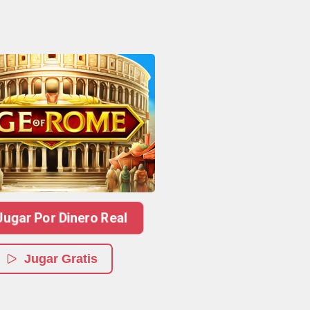
Jugar Por Dinero Real
Jugar Gratis