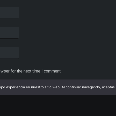
owser for the next time I comment.
or experiencia en nuestro sitio web. Al continuar navegando, aceptas
how your comment data is processed.