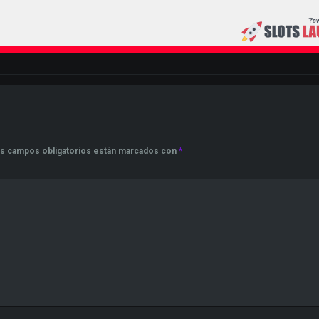
s campos obligatorios están marcados con
*