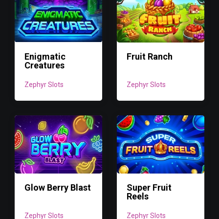
Enigmatic
Fruit Ranch
Creatures
Zephyr Slots
Zephyr Slots
Glow Berry Blast
Super Fruit
Reels
Zephyr Slots
Zephyr Slots