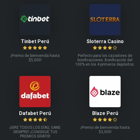
Tinbet Perú
Sloterra Casino
¡Premio de bienvenida hasta
Perfecto para los cazadores de
$5,000!
bonificaciones. Bonificación del
100% en los 4 primeros depósitos.
Dafabet Perú
Blaze Perú
¡GIRE TODOS LOS DÍAS, GANE
¡Premio de bienvenida hasta
SIEMPRE! ¡CONSIGUE TUS
$3,500!
PREMIOS GRATIS!