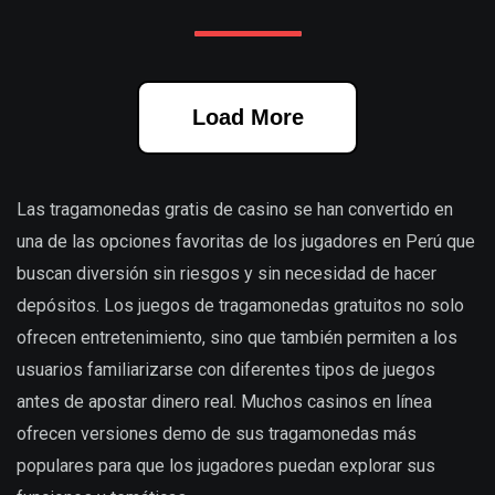
Load More
Las tragamonedas gratis de casino se han convertido en
una de las opciones favoritas de los jugadores en Perú que
buscan diversión sin riesgos y sin necesidad de hacer
depósitos. Los juegos de tragamonedas gratuitos no solo
ofrecen entretenimiento, sino que también permiten a los
usuarios familiarizarse con diferentes tipos de juegos
antes de apostar dinero real. Muchos casinos en línea
ofrecen versiones demo de sus tragamonedas más
populares para que los jugadores puedan explorar sus