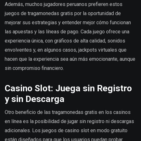
Además, muchos jugadores peruanos prefieren estos
juegos de tragamonedas gratis por la oportunidad de
mejorar sus estrategias y entender mejor cómo funcionan
las apuestas y las líneas de pago. Cada juego ofrece una
experiencia única, con gráficos de alta calidad, sonidos
envolventes y, en algunos casos, jackpots virtuales que
hacen que la experiencia sea aún más emocionante, aunque
sin compromiso financiero.
Casino Slot: Juega sin Registro
y sin Descarga
Otro beneficio de las tragamonedas gratis en los casinos
en línea es la posibilidad de jugar sin registro ni descargas
adicionales. Los juegos de casino slot en modo gratuito
están diseñados para que los usuarios puedan probar