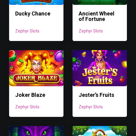
Ducky Chance
Ancient Wheel
of Fortune
Zephyr Slots
Zephyr Slots
Joker Blaze
Jester’s Fruits
Zephyr Slots
Zephyr Slots