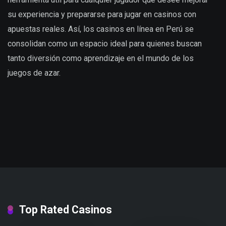
su experiencia y prepararse para jugar en casinos con
apuestas reales. Así, los casinos en línea en Perú se
consolidan como un espacio ideal para quienes buscan
tanto diversión como aprendizaje en el mundo de los
juegos de azar.
Top Rated Casinos