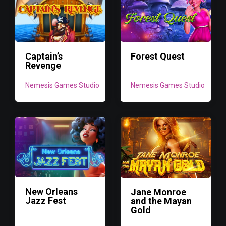
Captain’s
Forest Quest
Revenge
Nemesis Games Studio
Nemesis Games Studio
New Orleans
Jane Monroe
Jazz Fest
and the Mayan
Gold