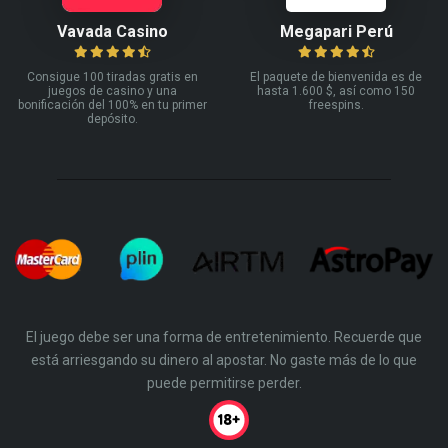
Vavada Casino
Megapari Perú
Consigue 100 tiradas gratis en
El paquete de bienvenida es de
juegos de casino y una
hasta 1.600 $, así como 150
bonificación del 100% en tu primer
freespins.
depósito.
El juego debe ser una forma de entretenimiento. Recuerde que
está arriesgando su dinero al apostar. No gaste más de lo que
puede permitirse perder.