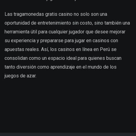
Las tragamonedas gratis casino no solo son una
oportunidad de entretenimiento sin costo, sino también una
herramienta útil para cualquier jugador que desee mejorar
su experiencia y prepararse para jugar en casinos con
apuestas reales. Así, los casinos en línea en Perú se
consolidan como un espacio ideal para quienes buscan
tanto diversión como aprendizaje en el mundo de los
juegos de azar.