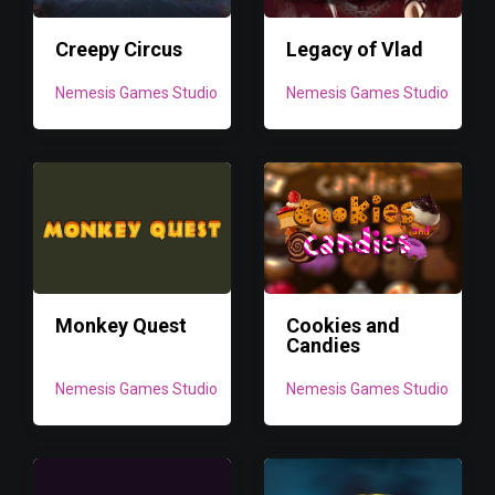
Legacy of Vlad
Creepy Circus
Nemesis Games Studio
Nemesis Games Studio
Monkey Quest
Cookies and
Candies
Nemesis Games Studio
Nemesis Games Studio