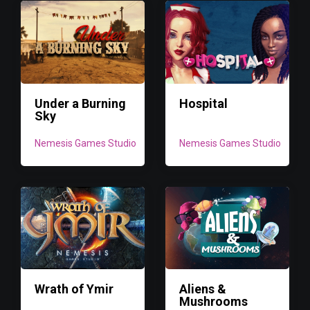
Under a Burning
Hospital
Sky
Nemesis Games Studio
Nemesis Games Studio
Wrath of Ymir
Aliens &
Mushrooms