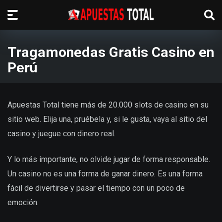
Tragamonedas Gratis Casino en
Perú
Apuestas Total tiene más de 20.000 slots de casino en su
sitio web. Elija una, pruébela y, si le gusta, vaya al sitio del
casino y juegue con dinero real.
Y lo más importante, no olvide jugar de forma responsable.
Un casino no es una forma de ganar dinero. Es una forma
fácil de divertirse y pasar el tiempo con un poco de
emoción.