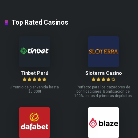
Top Rated Casinos
Tinbet Perú
Sloterra Casino
¡Premio de bienvenida hasta
Perfecto para los cazadores de
$5,000!
bonificaciones. Bonificación del
100% en los 4 primeros depósitos.