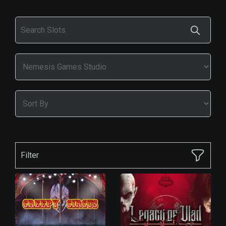
Filter