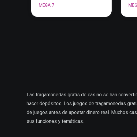
MEGA 7
MEG
Las tragamonedas gratis de casino se han convertid
hacer depósitos. Los juegos de tragamonedas gratui
de juegos antes de apostar dinero real. Muchos ca
sus funciones y temáticas.