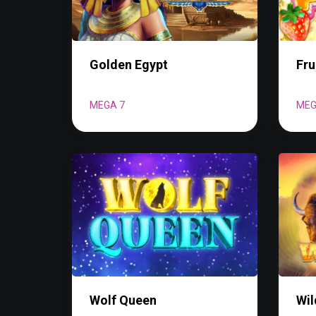
Golden Egypt
Fru
MEGA 7
MEG
Wolf Queen
Wil