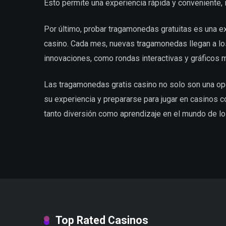
Esto permite una experiencia rápida y conveniente, 
Por último, probar tragamonedas gratuitas es una e
casino. Cada mes, nuevas tragamonedas llegan a los 
innovaciones, como rondas interactivas y gráficos 
Las tragamonedas gratis casino no solo son una opo
su experiencia y prepararse para jugar en casinos 
tanto diversión como aprendizaje en el mundo de lo
Top Rated Casinos