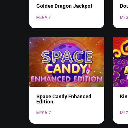
Golden Dragon Jackpot
Dou
MEGA 7
MEG
Space Candy Enhanced
Kin
Edition
MEGA 7
MEG