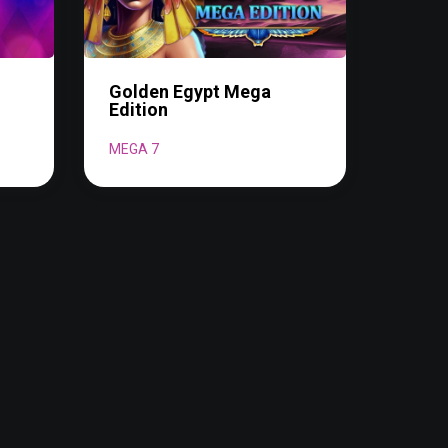
Golden Egypt Mega
Edition
MEGA 7