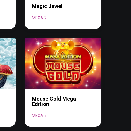
Magic Jewel
MEGA 7
Mouse Gold Mega
Edition
MEGA 7