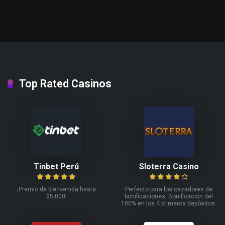
Top Rated Casinos
Tinbet Perú
Sloterra Casino
¡Premio de bienvenida hasta
Perfecto para los cazadores de
$5,000!
bonificaciones. Bonificación del
100% en los 4 primeros depósitos.