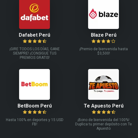
Dafabet Perú
Blaze Perú
¡GIRE TODOS LOS DÍAS, GANE
¡Premio de bienvenida hasta
SIEMPRE! ¡CONSIGUE TUS
$3,500!
PREMIOS GRATIS!
BetBoom Perú
Te Apuesto Perú
Hasta 100% en deportes y 15 USD
¡Bono de bienvenida del 100%!
FB!
Duplica tu primer depósito con Te
Apuesto