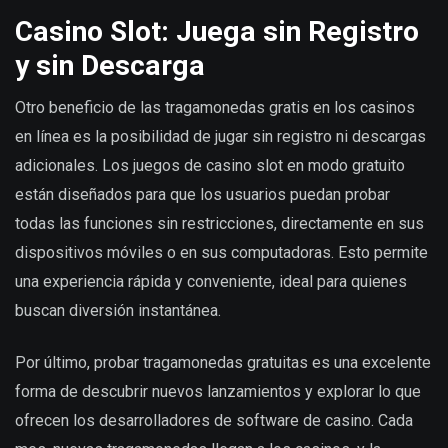
Casino Slot: Juega sin Registro
y sin Descarga
Otro beneficio de las tragamonedas gratis en los casinos
en línea es la posibilidad de jugar sin registro ni descargas
adicionales. Los juegos de casino slot en modo gratuito
están diseñados para que los usuarios puedan probar
todas las funciones sin restricciones, directamente en sus
dispositivos móviles o en sus computadoras. Esto permite
una experiencia rápida y conveniente, ideal para quienes
buscan diversión instantánea.
Por último, probar tragamonedas gratuitas es una excelente
forma de descubrir nuevos lanzamientos y explorar lo que
ofrecen los desarrolladores de software de casino. Cada