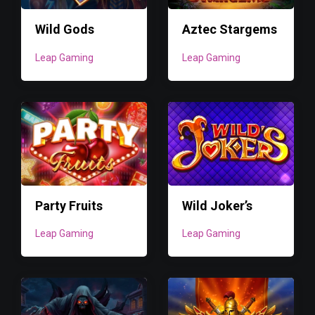
Wild Gods
Aztec Stargems
Leap Gaming
Leap Gaming
Party Fruits
Wild Joker’s
Leap Gaming
Leap Gaming