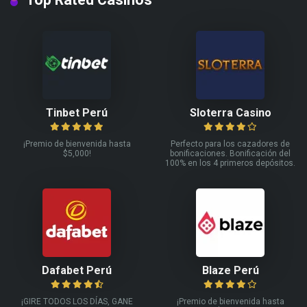
Tinbet Perú
Sloterra Casino
¡Premio de bienvenida hasta
Perfecto para los cazadores de
$5,000!
bonificaciones. Bonificación del
100% en los 4 primeros depósitos.
Dafabet Perú
Blaze Perú
¡GIRE TODOS LOS DÍAS, GANE
¡Premio de bienvenida hasta