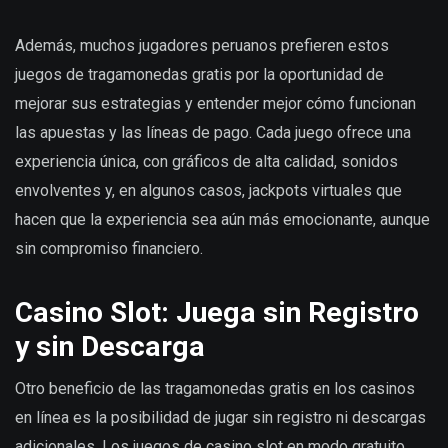
Además, muchos jugadores peruanos prefieren estos
juegos de tragamonedas gratis por la oportunidad de
mejorar sus estrategias y entender mejor cómo funcionan
las apuestas y las líneas de pago. Cada juego ofrece una
experiencia única, con gráficos de alta calidad, sonidos
envolventes y, en algunos casos, jackpots virtuales que
hacen que la experiencia sea aún más emocionante, aunque
sin compromiso financiero.
Casino Slot: Juega sin Registro
y sin Descarga
Otro beneficio de las tragamonedas gratis en los casinos
en línea es la posibilidad de jugar sin registro ni descargas
adicionales. Los juegos de casino slot en modo gratuito