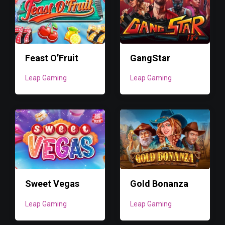
Feast O’Fruit
GangStar
Leap Gaming
Leap Gaming
Sweet Vegas
Gold Bonanza
Leap Gaming
Leap Gaming