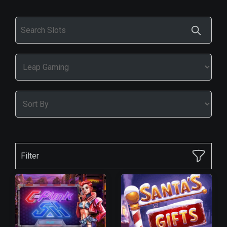
Filter