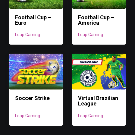
Football Cup –
Football Cup –
Euro
America
Leap Gaming
Leap Gaming
Soccer Strike
Virtual Brazilian
League
Leap Gaming
Leap Gaming