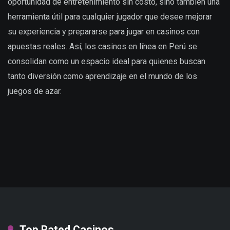
oportunidad de entretenimiento sin costo, sino también una
herramienta útil para cualquier jugador que desee mejorar
su experiencia y prepararse para jugar en casinos con
apuestas reales. Así, los casinos en línea en Perú se
consolidan como un espacio ideal para quienes buscan
tanto diversión como aprendizaje en el mundo de los
juegos de azar.
Top Rated Casinos