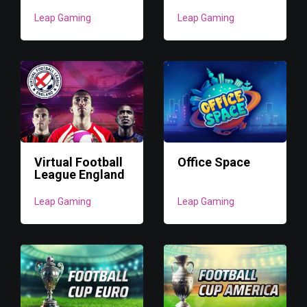
Leap Gaming
Leap Gaming
Virtual Football
Office Space
League England
Leap Gaming
Leap Gaming