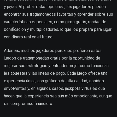
y joyas. Al probar estas opciones, los jugadores pueden
encontrar sus tragamonedas favoritas y aprender sobre sus
características especiales, como giros gratis, rondas de
bonificación y multiplicadores, lo que los prepara para jugar
con dinero real en el futuro.
Además, muchos jugadores peruanos prefieren estos
juegos de tragamonedas gratis por la oportunidad de
mejorar sus estrategias y entender mejor cómo funcionan
las apuestas y las líneas de pago. Cada juego ofrece una
experiencia única, con gráficos de alta calidad, sonidos
envolventes y, en algunos casos, jackpots virtuales que
hacen que la experiencia sea aún más emocionante, aunque
sin compromiso financiero.