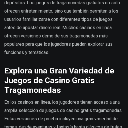
depósitos. Los juegos de tragamonedas gratuitos no solo
ofrecen entretenimiento, sino que también permiten a los
usuarios familiarizarse con diferentes tipos de juegos
antes de apostar dinero real. Muchos casinos en línea
ofrecen versiones demo de sus tragamonedas más
populares para que los jugadores puedan explorar sus
funciones y temáticas.
Explora una Gran Variedad de
Juegos de Casino Gratis
Tragamonedas
En los casinos en línea, los jugadores tienen acceso a una
amplia selección de juegos de casino gratis tragamonedas.
Estas versiones de prueba incluyen una gran variedad de
temas, desde aventuras y fantasía hasta clásicos de frutas