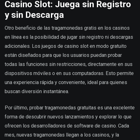
Casino Slot: Juega sin Registro
y sin Descarga
Otro beneficio de las tragamonedas gratis en los casinos
en línea es la posibilidad de jugar sin registro ni descargas
adicionales. Los juegos de casino slot en modo gratuito
están diseñados para que los usuarios puedan probar
todas las funciones sin restricciones, directamente en sus
dispositivos móviles o en sus computadoras. Esto permite
una experiencia rápida y conveniente, ideal para quienes
buscan diversión instantánea.
Por último, probar tragamonedas gratuitas es una excelente
forma de descubrir nuevos lanzamientos y explorar lo que
ofrecen los desarrolladores de software de casino. Cada
mes, nuevas tragamonedas llegan a los casinos, y la