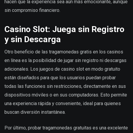
hacen que la experiencia sea aún más emocionante, aunque
sin compromiso financiero.
Casino Slot: Juega sin Registro
y sin Descarga
Otro beneficio de las tragamonedas gratis en los casinos
en línea es la posibilidad de jugar sin registro ni descargas
adicionales. Los juegos de casino slot en modo gratuito
están diseñados para que los usuarios puedan probar
todas las funciones sin restricciones, directamente en sus
dispositivos móviles o en sus computadoras. Esto permite
una experiencia rápida y conveniente, ideal para quienes
buscan diversión instantánea.
Por último, probar tragamonedas gratuitas es una excelente