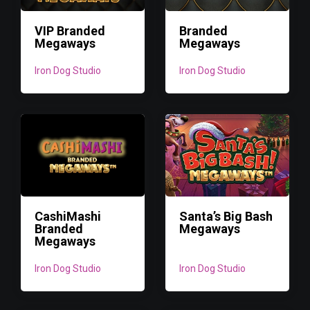
VIP Branded
Branded
Megaways
Megaways
Iron Dog Studio
Iron Dog Studio
CashiMashi
Santa’s Big Bash
Branded
Megaways
Megaways
Iron Dog Studio
Iron Dog Studio