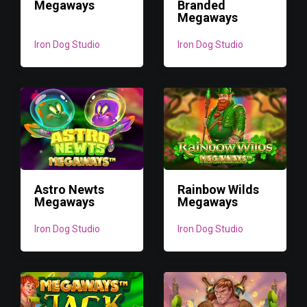
Megaways
Branded
Megaways
Iron Dog Studio
Iron Dog Studio
Astro Newts
Rainbow Wilds
Megaways
Megaways
Iron Dog Studio
Iron Dog Studio