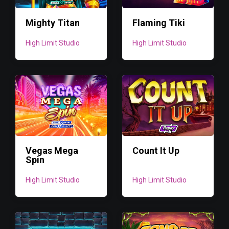
Mighty Titan
Flaming Tiki
High Limit Studio
High Limit Studio
Vegas Mega
Count It Up
Spin
High Limit Studio
High Limit Studio