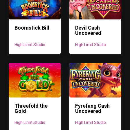
Boomstick Bill
Devil Cash
Uncovered
High Limit Studio
High Limit Studio
Threefold the
Fyrefang Cash
Gold
Uncovered
High Limit Studio
High Limit Studio