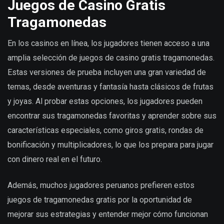
Juegos de Casino Gratis
Tragamonedas
En los casinos en línea, los jugadores tienen acceso a una
amplia selección de juegos de casino gratis tragamonedas.
Estas versiones de prueba incluyen una gran variedad de
temas, desde aventuras y fantasía hasta clásicos de frutas
y joyas. Al probar estas opciones, los jugadores pueden
encontrar sus tragamonedas favoritas y aprender sobre sus
características especiales, como giros gratis, rondas de
bonificación y multiplicadores, lo que los prepara para jugar
con dinero real en el futuro.
Además, muchos jugadores peruanos prefieren estos
juegos de tragamonedas gratis por la oportunidad de
mejorar sus estrategias y entender mejor cómo funcionan