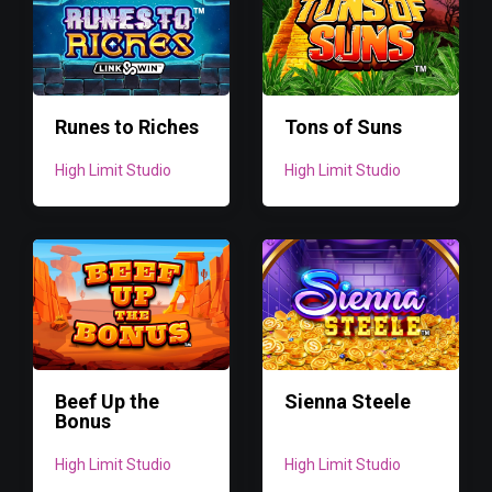
Runes to Riches
Tons of Suns
High Limit Studio
High Limit Studio
Beef Up the
Sienna Steele
Bonus
High Limit Studio
High Limit Studio