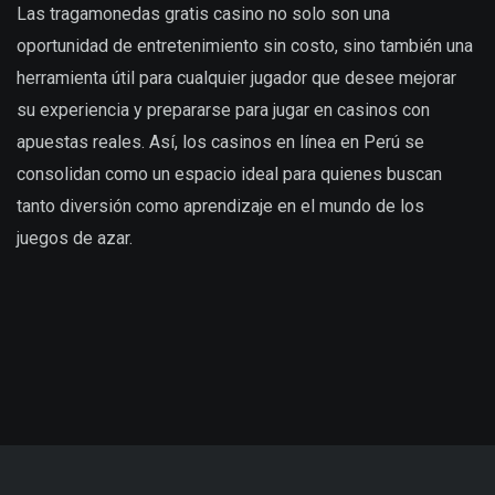
Las tragamonedas gratis casino no solo son una
oportunidad de entretenimiento sin costo, sino también una
herramienta útil para cualquier jugador que desee mejorar
su experiencia y prepararse para jugar en casinos con
apuestas reales. Así, los casinos en línea en Perú se
consolidan como un espacio ideal para quienes buscan
tanto diversión como aprendizaje en el mundo de los
juegos de azar.