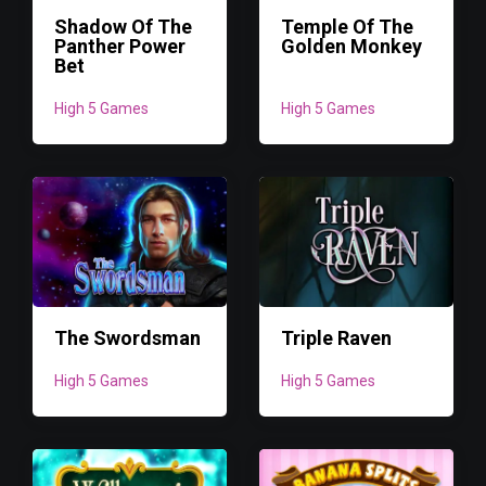
Shadow Of The
Temple Of The
Panther Power
Golden Monkey
Bet
High 5 Games
High 5 Games
The Swordsman
Triple Raven
High 5 Games
High 5 Games