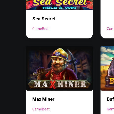
Sea Secret
GameBeat
Gam
Max Miner
Buf
GameBeat
Gam