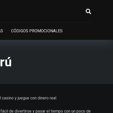
AS
CÓDIGOS PROMOCIONALES
rú
l casino y juegue con dinero real.
fácil de divertirse y pasar el tiempo con un poco de