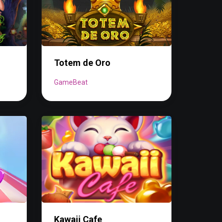
Totem de Oro
GameBeat
Kawaii Cafe