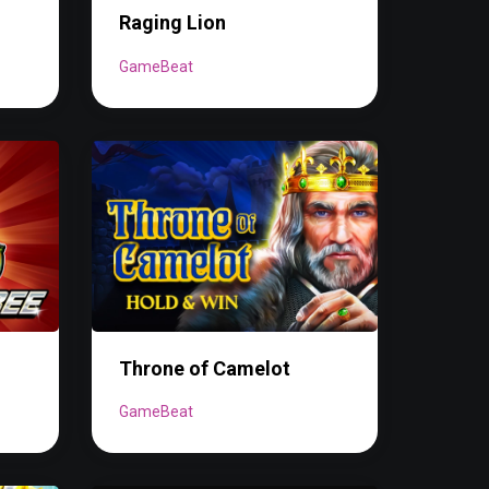
Raging Lion
GameBeat
Throne of Camelot
GameBeat