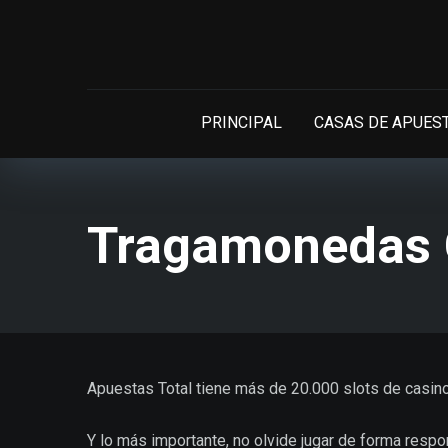
PRINCIPAL
CASAS DE APUES
Tragamonedas G
Apuestas Total tiene más de 20.000 slots de casino en
Y lo más importante, no olvide jugar de forma respo