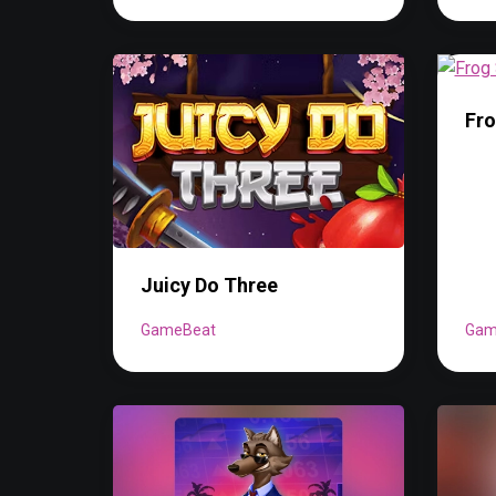
Fr
Juicy Do Three
GameBeat
Gam