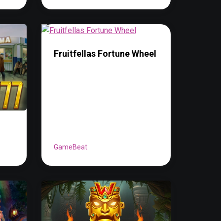
Fruitfellas Fortune Wheel
GameBeat