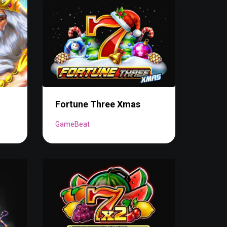
Fortune Three Xmas
GameBeat