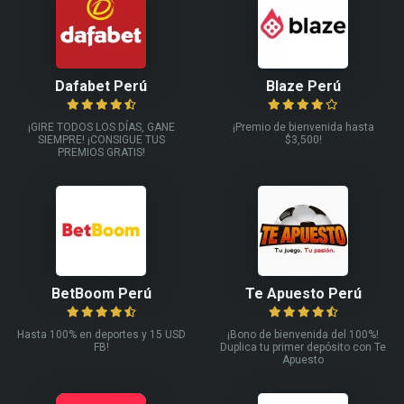
Dafabet Perú
Blaze Perú
¡GIRE TODOS LOS DÍAS, GANE
¡Premio de bienvenida hasta
SIEMPRE! ¡CONSIGUE TUS
$3,500!
PREMIOS GRATIS!
BetBoom Perú
Te Apuesto Perú
Hasta 100% en deportes y 15 USD
¡Bono de bienvenida del 100%!
FB!
Duplica tu primer depósito con Te
Apuesto