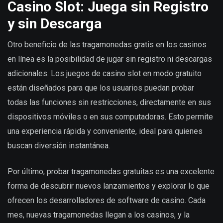
Casino Slot: Juega sin Registro
y sin Descarga
Otro beneficio de las tragamonedas gratis en los casinos
en línea es la posibilidad de jugar sin registro ni descargas
adicionales. Los juegos de casino slot en modo gratuito
están diseñados para que los usuarios puedan probar
todas las funciones sin restricciones, directamente en sus
dispositivos móviles o en sus computadoras. Esto permite
una experiencia rápida y conveniente, ideal para quienes
buscan diversión instantánea.
Por último, probar tragamonedas gratuitas es una excelente
forma de descubrir nuevos lanzamientos y explorar lo que
ofrecen los desarrolladores de software de casino. Cada
mes, nuevas tragamonedas llegan a los casinos, y la