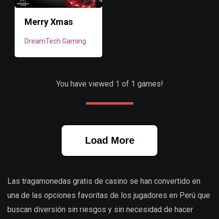
Merry Xmas
DreamTech Gaming
You have viewed
1
of
1
games!
Load More
Las tragamonedas gratis de casino se han convertido en
una de las opciones favoritas de los jugadores en Perú que
buscan diversión sin riesgos y sin necesidad de hacer