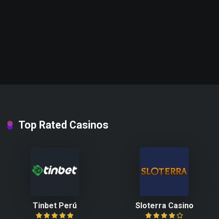
Top Rated Casinos
Tinbet Perú
Sloterra Casino