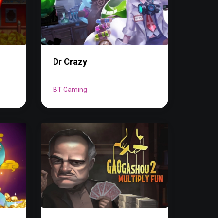
Dr Crazy
BT Gaming