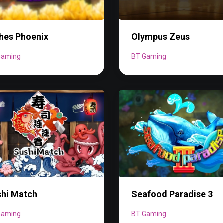
hes Phoenix
Olympus Zeus
Gaming
BT Gaming
hi Match
Seafood Paradise 3
Gaming
BT Gaming