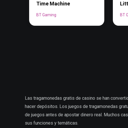
Time Machine
Lit
BT Gaming
BT 
Las tragamonedas gratis de casino se han convertid
hacer depósitos. Los juegos de tragamonedas gratui
de juegos antes de apostar dinero real. Muchos ca
sus funciones y temáticas.