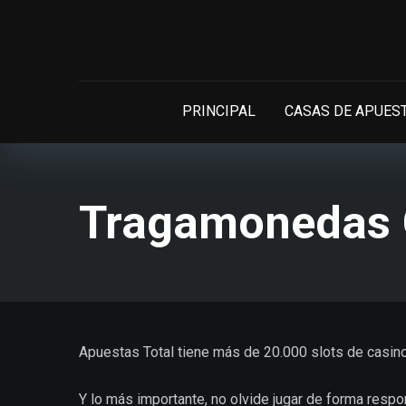
PRINCIPAL
CASAS DE APUES
Tragamonedas G
Apuestas Total tiene más de 20.000 slots de casino en
Y lo más importante, no olvide jugar de forma respo