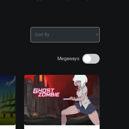
Megaways