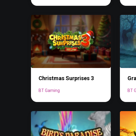
Christmas Surprises 3
Gra
BT Gaming
BT 