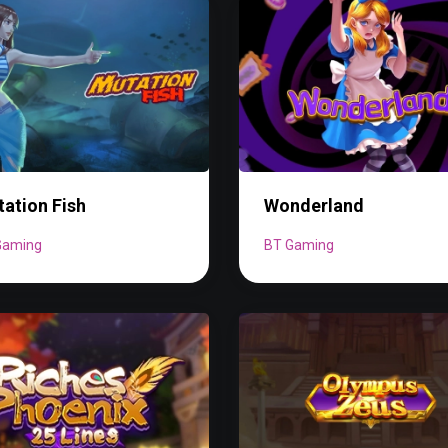
ation Fish
Wonderland
Gaming
BT Gaming