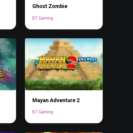
Ghost Zombie
BT Gaming
Mayan Adventure 2
BT Gaming