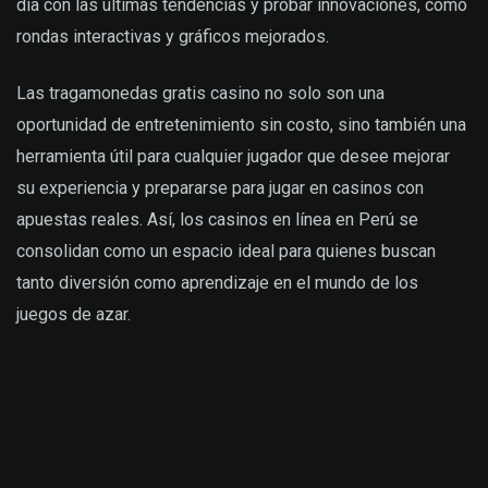
día con las últimas tendencias y probar innovaciones, como
rondas interactivas y gráficos mejorados.
Las tragamonedas gratis casino no solo son una
oportunidad de entretenimiento sin costo, sino también una
herramienta útil para cualquier jugador que desee mejorar
su experiencia y prepararse para jugar en casinos con
apuestas reales. Así, los casinos en línea en Perú se
consolidan como un espacio ideal para quienes buscan
tanto diversión como aprendizaje en el mundo de los
juegos de azar.