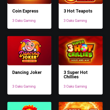
Coin Express
3 Hot Teapots
3 Oaks Gaming
3 Oaks Gaming
Dancing Joker
3 Super Hot
Chillies
3 Oaks Gaming
3 Oaks Gaming