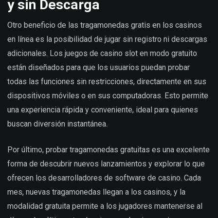
y sin Descarga
Otro beneficio de las tragamonedas gratis en los casinos
en línea es la posibilidad de jugar sin registro ni descargas
adicionales. Los juegos de casino slot en modo gratuito
están diseñados para que los usuarios puedan probar
todas las funciones sin restricciones, directamente en sus
dispositivos móviles o en sus computadoras. Esto permite
una experiencia rápida y conveniente, ideal para quienes
buscan diversión instantánea.
Por último, probar tragamonedas gratuitas es una excelente
forma de descubrir nuevos lanzamientos y explorar lo que
ofrecen los desarrolladores de software de casino. Cada
mes, nuevas tragamonedas llegan a los casinos, y la
modalidad gratuita permite a los jugadores mantenerse al