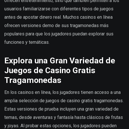
ofrecen entretenimiento, sino que también permiten a los
usuarios familiarizarse con diferentes tipos de juegos
antes de apostar dinero real. Muchos casinos en línea
ofrecen versiones demo de sus tragamonedas más
populares para que los jugadores puedan explorar sus
funciones y temáticas.
Explora una Gran Variedad de
Juegos de Casino Gratis
Tragamonedas
En los casinos en línea, los jugadores tienen acceso a una
amplia selección de juegos de casino gratis tragamonedas.
Estas versiones de prueba incluyen una gran variedad de
temas, desde aventuras y fantasía hasta clásicos de frutas
y joyas. Al probar estas opciones, los jugadores pueden