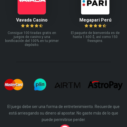
Vavada Casino
Megapari Perú
Consigue 100 tiradas gratis en
El paquete de bienvenida es de
juegos de casino y una
hasta 1.600 $, así como 150
bonificación del 100% en tu primer
freespins.
depósito.
El juego debe ser una forma de entretenimiento. Recuerde que
está arriesgando su dinero al apostar. No gaste más de lo que
puede permitirse perder.