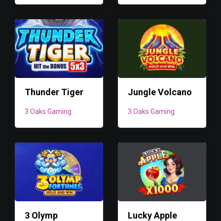
Thunder Tiger
Jungle Volcano
3 Oaks Gaming
3 Oaks Gaming
3 Olymp
Lucky Apple