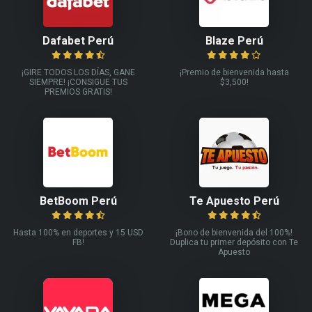
Dafabet Perú
Blaze Perú
¡GIRE TODOS LOS DÍAS, GANE
¡Premio de bienvenida hasta
SIEMPRE! ¡CONSIGUE TUS
$3,500!
PREMIOS GRATIS!
BetBoom Perú
Te Apuesto Perú
Hasta 100% en deportes y 15 USD
¡Bono de bienvenida del 100%!
FB!
Duplica tu primer depósito con Te
Apuesto