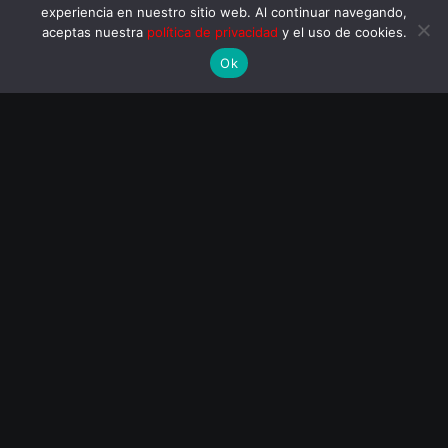
¡GIRE TODOS LOS DÍAS, GANE
¡Premio de bienvenida hasta
experiencia en nuestro sitio web. Al continuar navegando,
SIEMPRE! ¡CONSIGUE TUS
$3,500!
aceptas nuestra
política de privacidad
y el uso de cookies.
PREMIOS GRATIS!
Ok
BetBoom Perú
Te Apuesto Perú
Hasta 100% en deportes y 15 USD
¡Bono de bienvenida del 100%!
FB!
Duplica tu primer depósito con Te
Apuesto