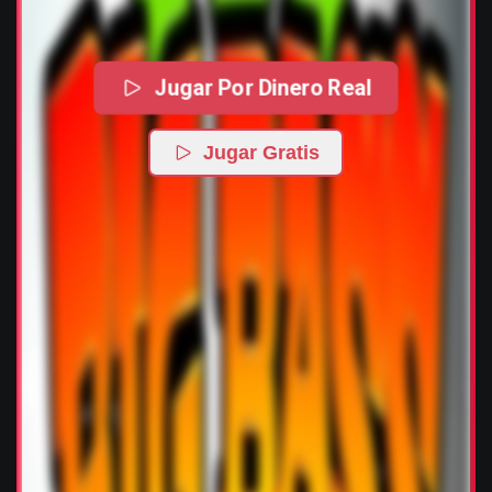
Jugar Por Dinero Real
Jugar Gratis