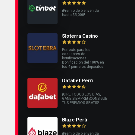
¡Premio de bienvenida
hasta $5,000!
Sloterra Casino
Perfecto para los
cazadores de
bonificaciones.
Bonificación del 100% en
los 4 primeros depósitos.
Dafabet Perú
¡GIRE TODOS LOS DÍAS,
GANE SIEMPRE! ¡CONSIGUE
TUS PREMIOS GRATIS!
Blaze Perú
¡Premio de bienvenida