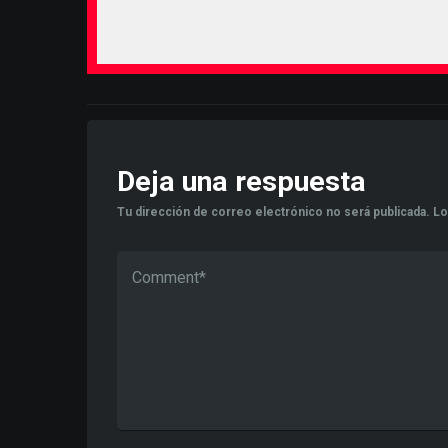
Deja una respuesta
Tu dirección de correo electrónico no será publicada.
Lo