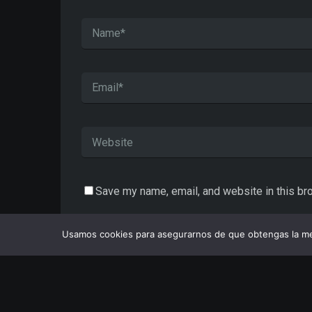
Save my name, email, and website in this br
Usamos cookies para asegurarnos de que obtengas la mej
This site uses Akismet to reduce spam.
Learn 