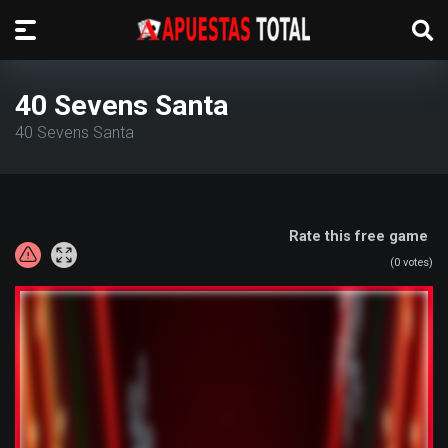
40 Sevens Santa
40 Sevens Santa
Rate this free game
(
0
votes)