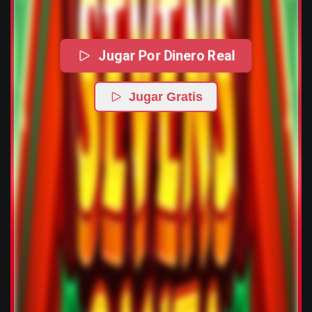
Jugar Por Dinero Real
Jugar Gratis