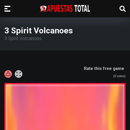
3 Spirit Volcanoes
3 Spirit Volcanoes
Rate this free game
(
0
votes)