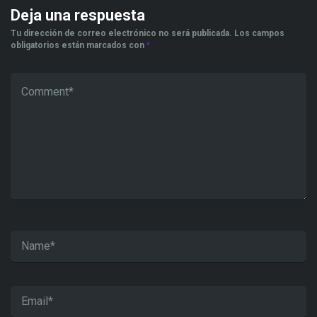
Deja una respuesta
Tu dirección de correo electrónico no será publicada.
Los campos
obligatorios están marcados con
*