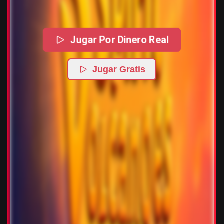
Jugar Por Dinero Real
Jugar Gratis