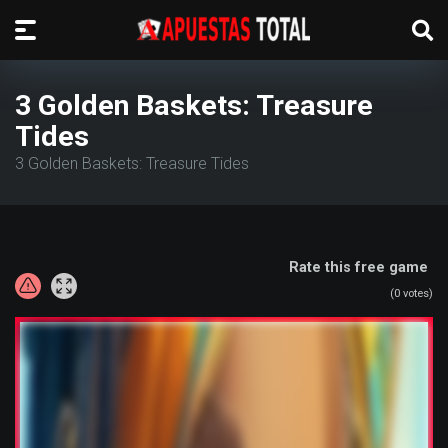
3 Golden Baskets: Treasure
Tides
3 Golden Baskets: Treasure Tides
Rate this free game
(
0
votes)