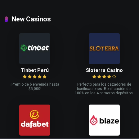
New Casinos
Tinbet Perú
Sloterra Casino
¡Premio de bienvenida hasta
Perfecto para los cazadores de
$5,000!
bonificaciones. Bonificación del
100% en los 4 primeros depósitos.