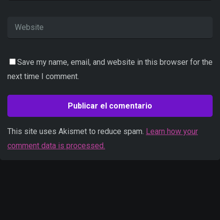
Save my name, email, and website in this browser for the
next time I comment.
This site uses Akismet to reduce spam.
Learn how your
comment data is processed.