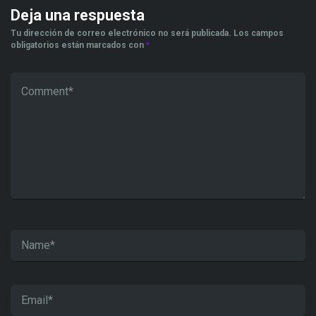
Deja una respuesta
Tu dirección de correo electrónico no será publicada.
Los campos
obligatorios están marcados con
*