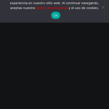
¡GIRE TODOS LOS DÍAS, GANE
¡Premio de bienvenida hasta
experiencia en nuestro sitio web. Al continuar navegando,
SIEMPRE! ¡CONSIGUE TUS
$3,500!
aceptas nuestra
política de privacidad
y el uso de cookies.
PREMIOS GRATIS!
Ok
BetBoom Perú
Te Apuesto Perú
Hasta 100% en deportes y 15 USD
¡Bono de bienvenida del 100%!
FB!
Duplica tu primer depósito con Te
Apuesto