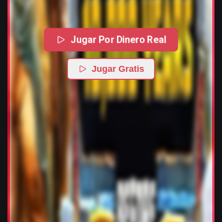
Jugar Por Dinero Real
Jugar Gratis