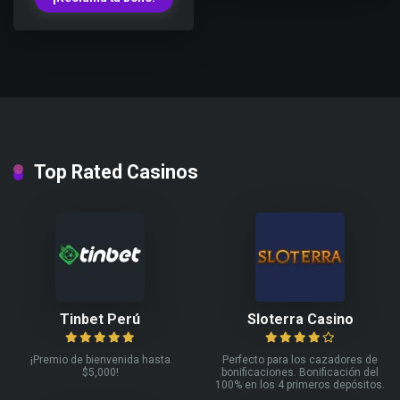
Top Rated Casinos
Tinbet Perú
Sloterra Casino
¡Premio de bienvenida hasta
Perfecto para los cazadores de
$5,000!
bonificaciones. Bonificación del
100% en los 4 primeros depósitos.