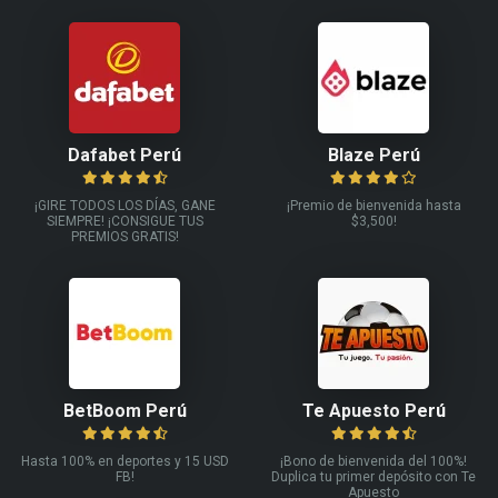
Dafabet Perú
Blaze Perú
¡GIRE TODOS LOS DÍAS, GANE
¡Premio de bienvenida hasta
SIEMPRE! ¡CONSIGUE TUS
$3,500!
PREMIOS GRATIS!
BetBoom Perú
Te Apuesto Perú
Hasta 100% en deportes y 15 USD
¡Bono de bienvenida del 100%!
FB!
Duplica tu primer depósito con Te
Apuesto