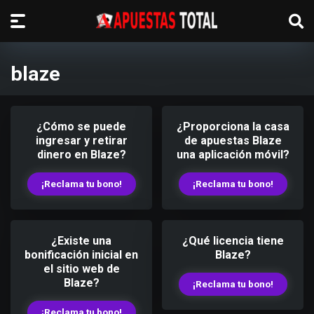
blaze
¿Cómo se puede
¿Proporciona la casa
ingresar y retirar
de apuestas Blaze
dinero en Blaze?
una aplicación móvil?
¡Reclama tu bono!
¡Reclama tu bono!
¿Existe una
¿Qué licencia tiene
bonificación inicial en
Blaze?
el sitio web de
Blaze?
¡Reclama tu bono!
¡Reclama tu bono!